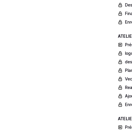
Des
Fina
Enr
ATELIER
Pré
log
des
Pla
Vec
Rea
Ajo
Enr
ATELIER
Pré