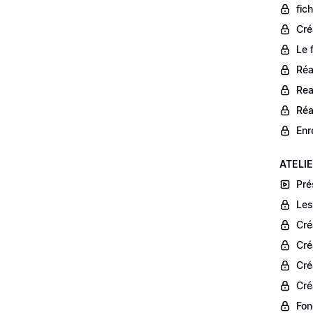
fic
Cré
Le 
Réa
Rea
Réa
Enr
ATELIE
Pré
Les
Cré
Cré
Cré
Cré
Fon