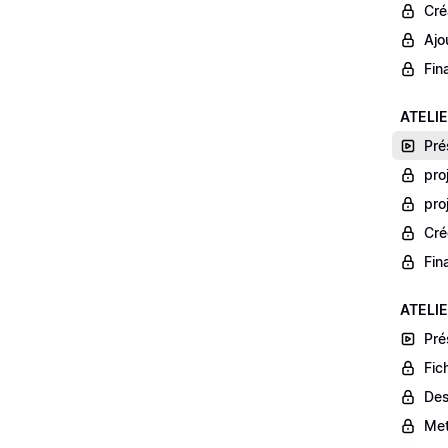
Cré
Ajo
Fin
ATELIE
Pré
proj
proj
Cré
Fin
ATELIE
Pré
Fic
Des
Met