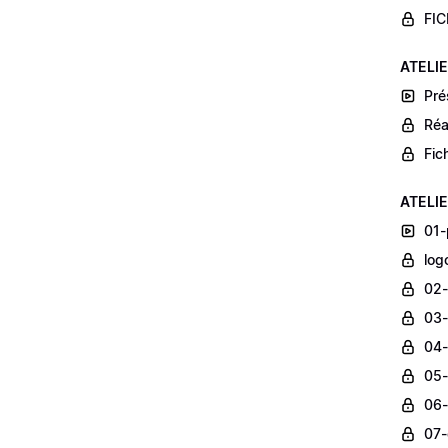
FIC
ATELIE
Pré
Réa
Fic
ATELIER
01-
log
02-
03-
04-
05-
06-
07-