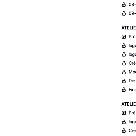
08-
09-
ATELIE
Pré
log
log
Cré
Mod
Des
Fina
ATELIE
Pré
log
Cré