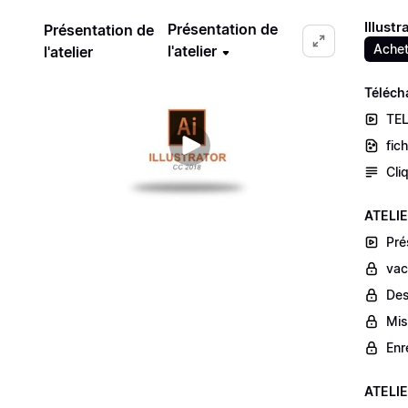
Illust
Présentation de
Présentation de
Achet
l'atelier
l'atelier
Téléch
TE
fic
Cli
ATELIE
Pré
vac
Des
Mis
Enr
ATELIE