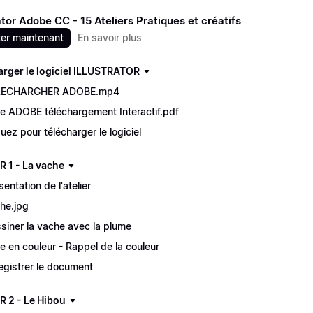
rator Adobe CC - 15 Ateliers Pratiques et créatifs
er maintenant
En savoir plus
arger le logiciel ILLUSTRATOR
LECHARGHER ADOBE.mp4
he ADOBE téléchargement Interactif.pdf
quez pour télécharger le logiciel
R 1 - La vache
sentation de l'atelier
he.jpg
siner la vache avec la plume
e en couleur - Rappel de la couleur
egistrer le document
R 2 - Le Hibou