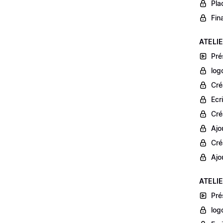
Pla
Fin
ATELIER
Pré
log
Cré
Ecr
Cré
Ajo
Cré
Ajo
ATELIE
Pré
log