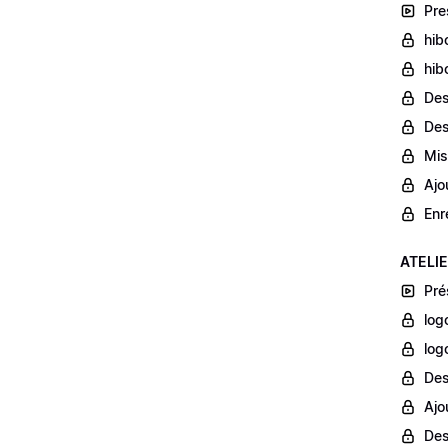
Pre
hib
hib
Des
Des
Mis
Ajou
Enr
ATELIE
Pré
log
log
Des
Ajo
Des