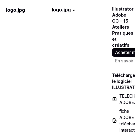
Illustrator
logo.jpg
logo.jpg
Adobe
CC - 15
Ateliers
Pratiques
et
créatifs
Acheter m
En savoir 
Télécharge
le logiciel
ILLUSTRA
TELEC
ADOBE
fiche
ADOBE
téléch
Interact