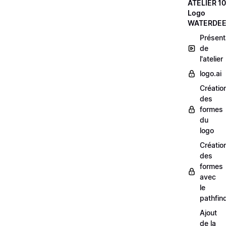
ATELIER 10
Logo
WATERDE
Présent
de
l'atelier
logo.ai
Créatio
des
formes
du
logo
Créatio
des
formes
avec
le
pathfin
Ajout
de la