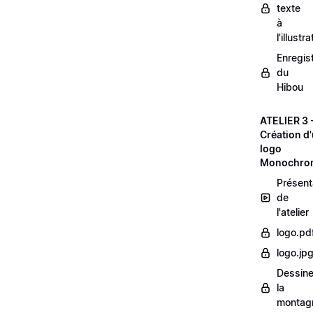
texte
à
l'illustr
Enregis
du
Hibou
ATELIER 3 
Création d
logo
Monochro
Présent
de
l'atelier
logo.pd
logo.jp
Dessine
la
montag