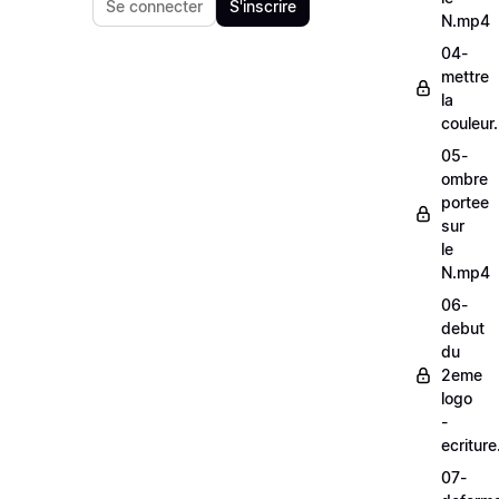
Se connecter
S'inscrire
N.mp4
04-
mettre
la
couleur
05-
ombre
portee
sur
le
N.mp4
06-
debut
du
2eme
logo
-
ecritur
07-