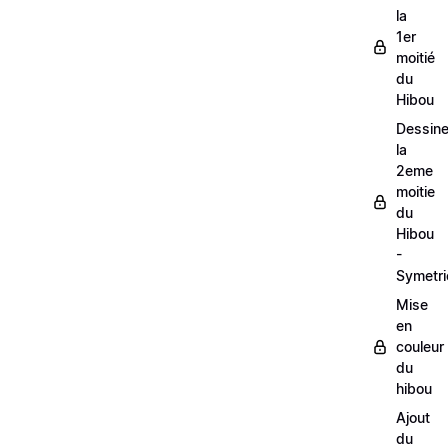
la
1er
moitié
du
Hibou
Dessine
la
2eme
moitie
du
Hibou
-
Symetri
Mise
en
couleur
du
hibou
Ajout
du