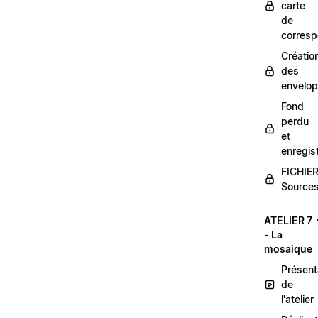
carte
de
corres
Créatio
des
envelo
Fond
perdu
et
enregis
FICHIE
Sources
ATELIER 7
- La
mosaique
Présent
de
l'atelier