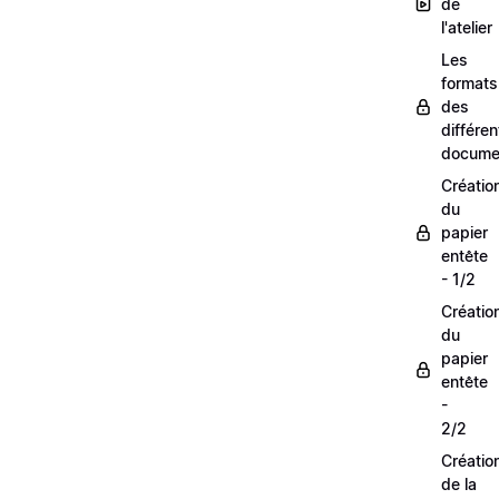
de
l'atelier
Les
formats
des
différen
docume
Créatio
du
papier
entête
- 1/2
Créatio
du
papier
entête
-
2/2
Créatio
de la