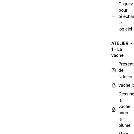
Cliquez
pour
télécha
le
logiciel
ATELIER
1 - La
vache
Présent
de
l'atelier
vache.j
Dessine
la
vache
avec
la
plume
Mise