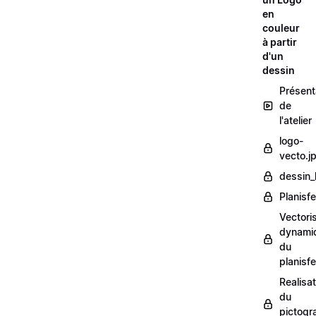
en
couleur
à partir
d'un
dessin
Présent
de
l'atelier
logo-
vecto.j
dessin_
Planisfe
Vectori
dynami
du
planisfe
Realisat
du
pictog