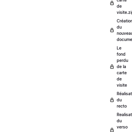
de
visite.z
Créatio
du
nouvea
docume
Le
fond
perdu
de la
carte
de
visite
Réalisat
du
recto
Realisat
du
verso