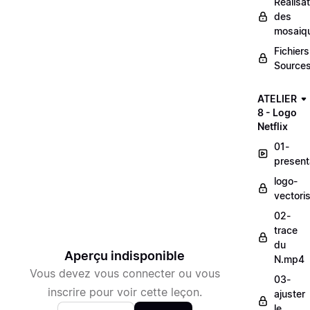
Réalisat
des
mosaiq
Fichiers
Sources
ATELIER
8 - Logo
Netflix
01-
present
logo-
vectori
02-
trace
du
Aperçu indisponible
N.mp4
Vous devez vous connecter ou vous
03-
inscrire pour voir cette leçon.
ajuster
le