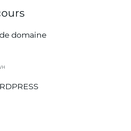
cours
 de domaine
OVH
WORDPRESS