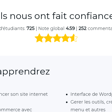
Ils nous ont fait confianc
d'étudiants:
725
| Note global
4.59
|
252
commenta
apprendrez
er son site internet
Interface de Word
Gerer les outils, c
-commerce avec
menu et autres