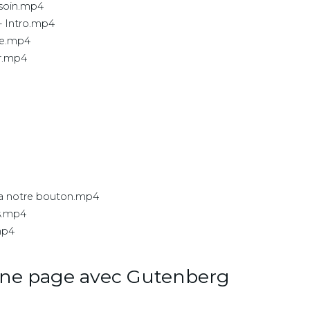
esoin.mp4
- Intro.mp4
te.mp4
er.mp4
n a notre bouton.mp4
s.mp4
mp4
une page avec Gutenberg