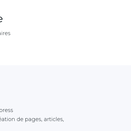
e
ires
press
réation de pages, articles,